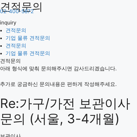
견적문의
컨
텐
02-400-5872
츠
inquiry
로
견적문의
건
기업 물류 견적문의
너
견적문의
견적문의
뛰
기업 물류 견적문의
기업 물류 견적문의
기
견적문의
아래 형식에 맞춰 문의해주시면 감사드리겠습니다.
추가로 궁금하신 문의내용은 편하게 작성해주세요.
Re:가구/가전 보관이사
문의 (서울, 3-4개월)
보관이사