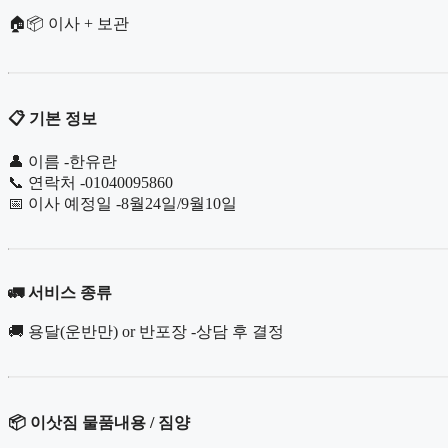
🏠📦 이사 + 보관
📋
기본 정보
👤 이름 -한유란
📞 연락처 -01040095860
📅 이사 예정일 -8월24일/9월10일
🚛 서비스 종류
🚚 용달(운반만) or 반포장 -상담 후 결정
📦
이삿짐 물품내용 / 짐양